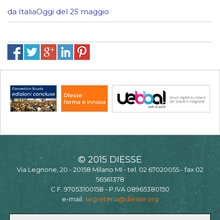
da ItaliaOggi del 25 maggio
© 2015 DIESSE
Via Legnone, 20 - 20158 Milano MI - tel. 02 67020055 - fax 02
56561378
C.F. 97053100158 - P.IVA 08965380150
e-mail:
segreteria@diesse.org