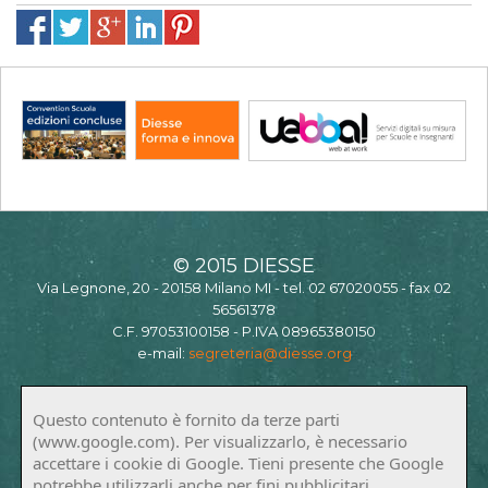
© 2015 DIESSE
Via Legnone, 20 - 20158 Milano MI - tel. 02 67020055 - fax 02
56561378
C.F. 97053100158 - P.IVA 08965380150
e-mail:
segreteria@diesse.org
Questo contenuto è fornito da terze parti
(www.google.com). Per visualizzarlo, è necessario
accettare i cookie di Google. Tieni presente che Google
potrebbe utilizzarli anche per fini pubblicitari.