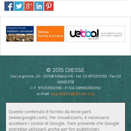
© 2015 DIESSE
Via Legnone, 20 - 20158 Milano MI - tel. 02 67020055 - fax 02
56561378
C.F. 97053100158 - P.IVA 08965380150
e-mail:
segreteria@diesse.org
Questo contenuto è fornito da terze parti
(www.google.com). Per visualizzarlo, è necessario
accettare i cookie di Google. Tieni presente che Google
potrebbe utilizzarli anche per fini pubblicitari.