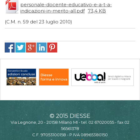
personale-docente-educativo-e-a-t-a-
indicazioni-in-merito-all.pdf
73,4 KB
(C.M. n. 59 del 23 luglio 2010)
© 2015 DIESSE
Via Legnone, 20 - 20158 Milano MI - tel. 02 67020055 - fax 02
56561378
C.F. 97053100158 - P.IVA 08965380150