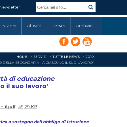
Newsletter
icazioni
attività
servizi
archivio
HOME
SERVIZI
TUTTE LE NEWS
2010
OVO DELLA SECONDARIA - A CIASCUNO IL SUO LAVORO'
rtà di educazione
o il suo lavoro'
e-il.pdf
45,29 KB
ica a sostegno dell'obbligo di istruzione