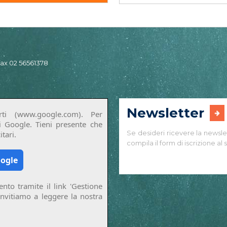
 fax 02 56561378
Newsletter
ti (www.google.com). Per
di Google. Tieni presente che
Se desideri ricevere la newsle
tari.
compila il form di iscrizione al s
oogle
nto tramite il link 'Gestione
invitiamo a leggere la nostra