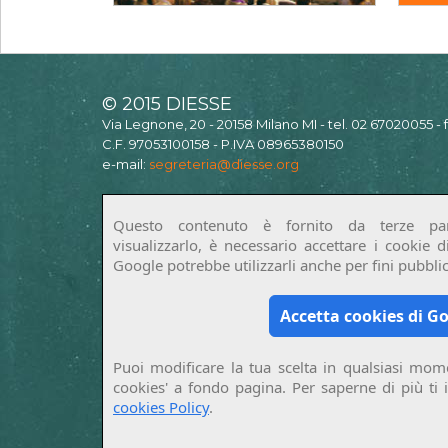
© 2015 DIESSE
Via Legnone, 20 - 20158 Milano MI - tel. 02 67020055 -
C.F. 97053100158 - P.IVA 08965380150
e-mail:
segreteria@diesse.org
Questo contenuto è fornito da terze par
visualizzarlo, è necessario accettare i cookie 
Google potrebbe utilizzarli anche per fini pubblici
Accetta cookies di G
Puoi modificare la tua scelta in qualsiasi mome
cookies' a fondo pagina. Per saperne di più ti 
cookies Policy
.