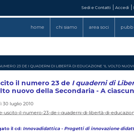
Sedi e Contatti
Accedi
home
chi siamo
area soci
pubbl
L NUMERO 23 DE I QUADERNI DI LIBERTÀ DI EDUCAZIONE 'IL VOLTO NU
scito il numero 23 de
I quaderni di Libe
volto nuovo della Secondaria - A ciascun
 30 luglio 2010
e-uscito-il-numero-23-de-i-quaderni-di-libertà-di-educazion
gato il cd:
Innovadidattica - Progetti di innovazione didatt