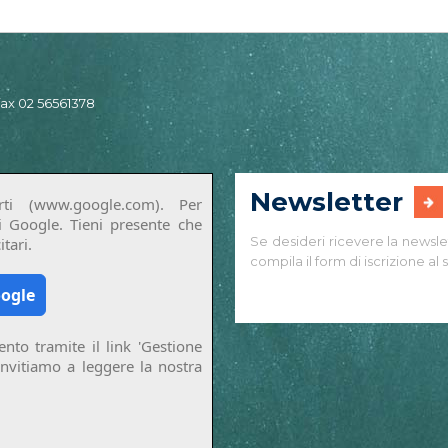
 fax 02 56561378
Newsletter
ti (www.google.com). Per
di Google. Tieni presente che
Se desideri ricevere la newsle
tari.
compila il form di iscrizione al s
oogle
nto tramite il link 'Gestione
invitiamo a leggere la nostra