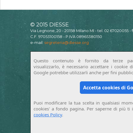
© 2015 DIESSE
Via Legnone, 20 - 20158 Milano MI - tel. 02 67020055 -
C.F. 97053100158 - P.IVA 08965380150
e-mail:
segreteria@diesse.org
Questo contenuto è fornito da terze par
visualizzarlo, è necessario accettare i cookie 
Google potrebbe utilizzarli anche per fini pubblici
Accetta cookies di G
Puoi modificare la tua scelta in qualsiasi mome
cookies' a fondo pagina. Per saperne di più ti 
cookies Policy
.