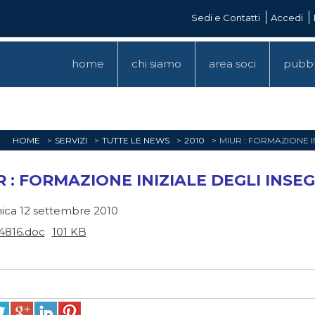
Sedi e Contatti
Accedi
home
chi siamo
area soci
pubbl
HOME
SERVIZI
TUTTE LE NEWS
2010
MIUR : FORMAZIONE I
 : FORMAZIONE INIZIALE DEGLI INSEGNA
ca 12 settembre 2010
4816.doc
101 KB