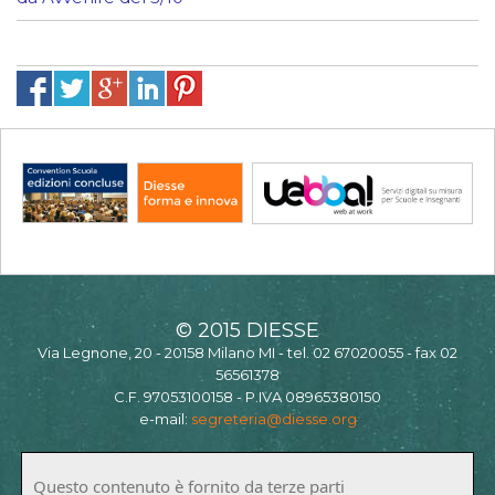
© 2015 DIESSE
Via Legnone, 20 - 20158 Milano MI - tel. 02 67020055 - fax 02
56561378
C.F. 97053100158 - P.IVA 08965380150
e-mail:
segreteria@diesse.org
Questo contenuto è fornito da terze parti