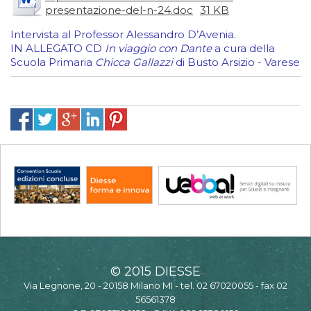
presentazione-del-n-24.doc
31 KB
Intervista al Professor Alessandro D’Avenia.
IN ALLEGATO CD
In viaggio con Dante
a cura della
Scuola Primaria
Chicca Gallazzi
di Busto Arsizio - Varese
© 2015 DIESSE
Via Legnone, 20 - 20158 Milano MI - tel. 02 67020055 - fax 02
56561378