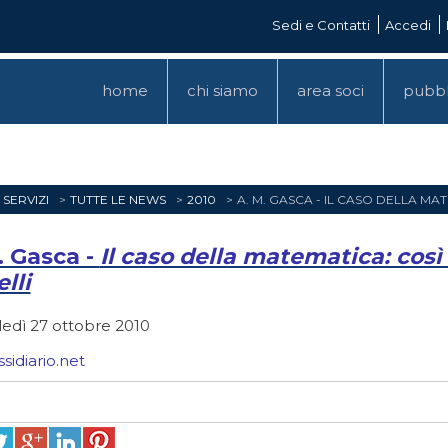
Sedi e Contatti
Accedi
home
chi siamo
area soci
pubbl
SERVIZI
TUTTE LE NEWS
2010
A. M. GASCA - IL CASO DELLA MA
. Gasca -
Il caso della matematica: così
lli
edì 27 ottobre 2010
ssidiario.net