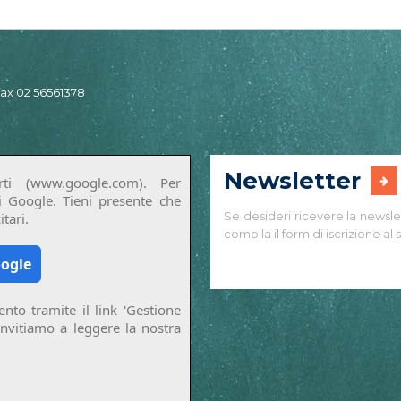
 fax 02 56561378
Newsletter
ti (www.google.com). Per
di Google. Tieni presente che
Se desideri ricevere la newsle
tari.
compila il form di iscrizione al s
oogle
nto tramite il link 'Gestione
invitiamo a leggere la nostra