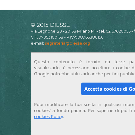
© 2015 DIESSE
Via Legnone, 20 - 20158 Milano MI - tel. 02 67020055 -
C.F. 97053100158 - P.IVA 08965380150
e-mail:
segreteria@diesse.org
Questo contenuto è fornito da terze par
visualizzarlo, è necessario accettare i cookie 
Google potrebbe utilizzarli anche per fini pubblici
Accetta cookies di G
Puoi modificare la tua scelta in qualsiasi mome
cookies' a fondo pagina. Per saperne di più ti 
cookies Policy
.