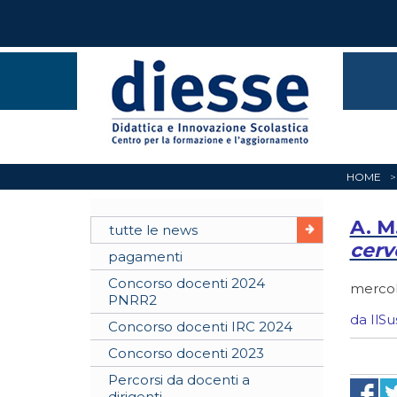
HOME
A. M
tutte le news
cerve
pagamenti
Concorso docenti 2024
mercol
PNRR2
da IlSu
Concorso docenti IRC 2024
Concorso docenti 2023
Percorsi da docenti a
dirigenti