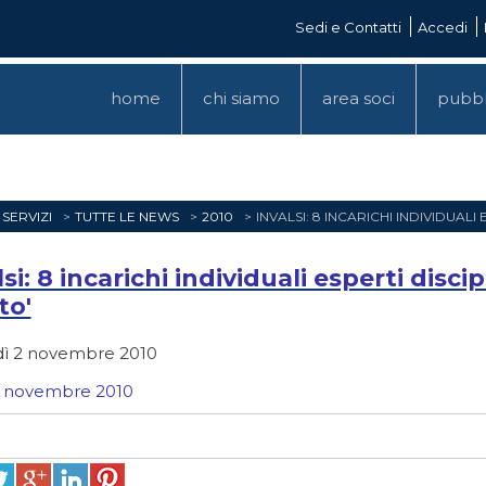
Sedi e Contatti
Accedi
home
chi siamo
area soci
pubbl
SERVIZI
TUTTE LE NEWS
2010
INVALSI: 8 INCARICHI INDIVIDUAL
lsi: 8 incarichi individuali esperti disci
to'
ì 2 novembre 2010
8 novembre 2010