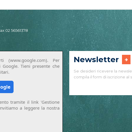
 fax 02 56561378
Newsletter
ti (www.google.com). Per
di Google. Tieni presente che
Se desideri ricevere la newsle
tari.
compila il form di iscrizione al s
oogle
nto tramite il link 'Gestione
invitiamo a leggere la nostra