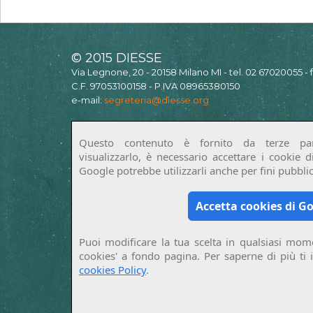
© 2015 DIESSE
Via Legnone, 20 - 20158 Milano MI - tel. 02 67020055 -
C.F. 97053100158 - P.IVA 08965380150
e-mail:
segreteria@diesse.org
Questo contenuto è fornito da terze par
visualizzarlo, è necessario accettare i cookie 
Google potrebbe utilizzarli anche per fini pubblici
Accetta cookies di G
Puoi modificare la tua scelta in qualsiasi mome
cookies' a fondo pagina. Per saperne di più ti 
cookies Policy
.