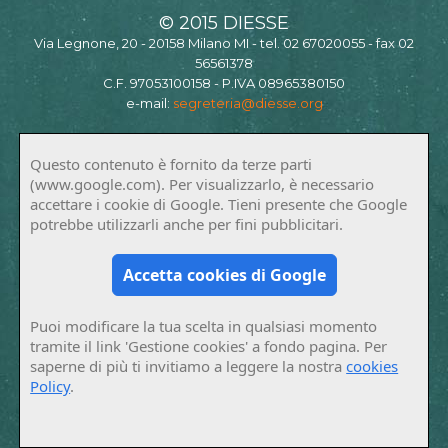
© 2015 DIESSE
Via Legnone, 20 - 20158 Milano MI - tel. 02 67020055 - fax 02
56561378
C.F. 97053100158 - P.IVA 08965380150
e-mail:
segreteria@diesse.org
Questo contenuto è fornito da terze parti
(www.google.com). Per visualizzarlo, è necessario
accettare i cookie di Google. Tieni presente che Google
potrebbe utilizzarli anche per fini pubblicitari.
Accetta cookies di Google
Puoi modificare la tua scelta in qualsiasi momento
tramite il link 'Gestione cookies' a fondo pagina. Per
saperne di più ti invitiamo a leggere la nostra
cookies
Policy
.