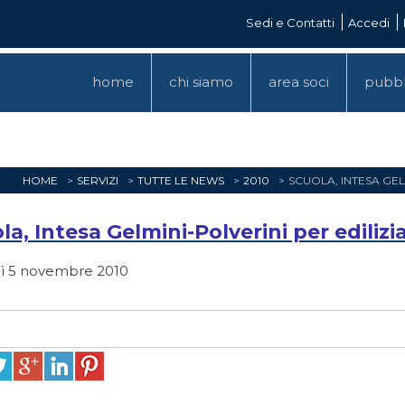
Sedi e Contatti
Accedi
home
chi siamo
area soci
pubbl
HOME
SERVIZI
TUTTE LE NEWS
2010
SCUOLA, INTESA GEL
la, Intesa Gelmini-Polverini per edilizi
ì 5 novembre 2010