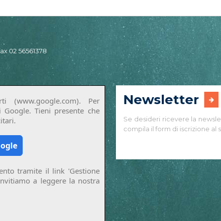
 fax 02 56561378
Newsletter
ti (www.google.com). Per
di Google. Tieni presente che
Se desideri ricevere la newsle
tari.
compila il form di iscrizione al s
oogle
nto tramite il link 'Gestione
invitiamo a leggere la nostra