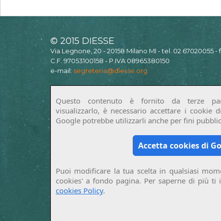
© 2015 DIESSE
Via Legnone, 20 - 20158 Milano MI - tel. 02 67020055 -
C.F. 97053100158 - P.IVA 08965380150
e-mail:
segreteria@diesse.org
Questo contenuto è fornito da terze par
visualizzarlo, è necessario accettare i cookie 
Google potrebbe utilizzarli anche per fini pubblici
Accetta cookies di G
Puoi modificare la tua scelta in qualsiasi mome
cookies' a fondo pagina. Per saperne di più ti 
cookies Policy
.