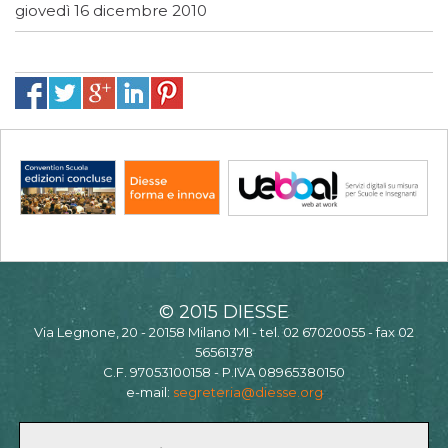
giovedì 16 dicembre 2010
© 2015 DIESSE
Via Legnone, 20 - 20158 Milano MI - tel. 02 67020055 - fax 02
56561378
C.F. 97053100158 - P.IVA 08965380150
e-mail:
segreteria@diesse.org