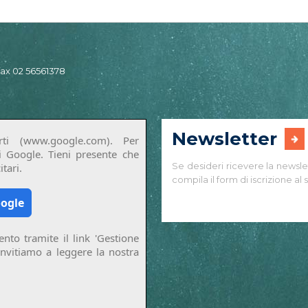
 fax 02 56561378
Newsletter
ti (www.google.com). Per
di Google. Tieni presente che
Se desideri ricevere la newsle
tari.
compila il form di iscrizione al s
oogle
nto tramite il link 'Gestione
invitiamo a leggere la nostra