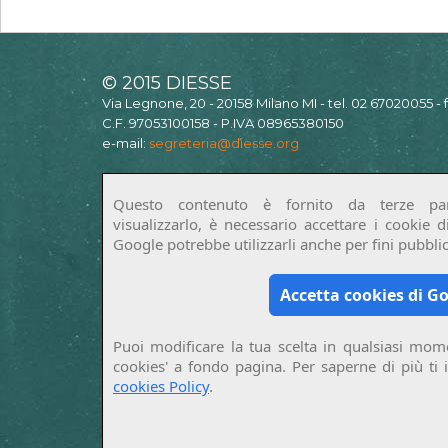
© 2015 DIESSE
Via Legnone, 20 - 20158 Milano MI - tel. 02 67020055 -
C.F. 97053100158 - P.IVA 08965380150
e-mail:
segreteria@diesse.org
Questo contenuto è fornito da terze par
visualizzarlo, è necessario accettare i cookie 
Google potrebbe utilizzarli anche per fini pubblici
Accetta cookies di G
Puoi modificare la tua scelta in qualsiasi mome
cookies' a fondo pagina. Per saperne di più ti 
cookies Policy
.