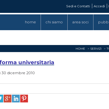
Sedi e Contatti
Accedi
home
chi siamo
area soci
pubbl
HOME
SERVIZI
T
iforma universitaria
ì 30 dicembre 2010