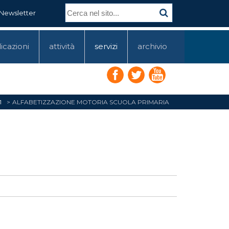
Newsletter
icazioni
attività
servizi
archivio
1
ALFABETIZZAZIONE MOTORIA SCUOLA PRIMARIA