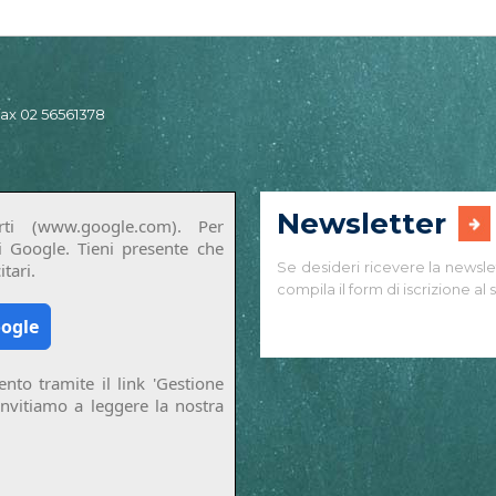
 fax 02 56561378
Newsletter
ti (www.google.com). Per
di Google. Tieni presente che
Se desideri ricevere la newsle
tari.
compila il form di iscrizione al s
oogle
nto tramite il link 'Gestione
invitiamo a leggere la nostra