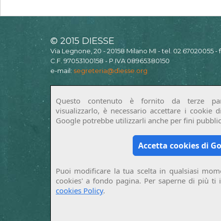
© 2015 DIESSE
Via Legnone, 20 - 20158 Milano MI - tel. 02 67020055 -
C.F. 97053100158 - P.IVA 08965380150
e-mail:
segreteria@diesse.org
Questo contenuto è fornito da terze par
visualizzarlo, è necessario accettare i cookie 
Google potrebbe utilizzarli anche per fini pubblici
Accetta cookies di G
Puoi modificare la tua scelta in qualsiasi mome
cookies' a fondo pagina. Per saperne di più ti 
cookies Policy
.