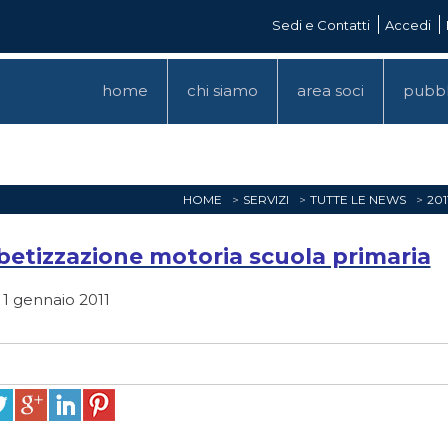
Sedi e Contatti
Accedi
home
chi siamo
area soci
pubbl
HOME
SERVIZI
TUTTE LE NEWS
201
betizzazione motoria scuola primaria
 1 gennaio 2011