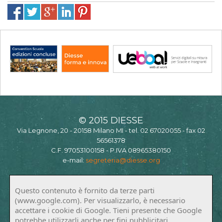
© 2015 DIESSE
Via Legnone, 20 - 20158 Milano MI - tel. 02 67020055 - fax 02
56561378
C.F. 97053100158 - P.IVA 08965380150
e-mail:
segreteria@diesse.org
Questo contenuto è fornito da terze parti
(www.google.com). Per visualizzarlo, è necessario
accettare i cookie di Google. Tieni presente che Google
potrebbe utilizzarli anche per fini pubblicitari.