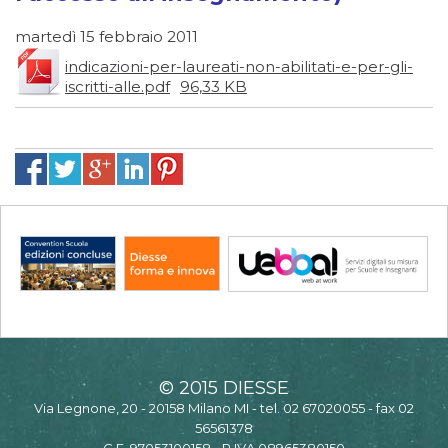
martedì 15 febbraio 2011
indicazioni-per-laureati-non-abilitati-e-per-gli-
iscritti-alle.pdf
96,33 KB
© 2015 DIESSE
Via Legnone, 20 - 20158 Milano MI - tel. 02 67020055 - fax 02
56561378
C.F. 97053100158 - P.IVA 08965380150