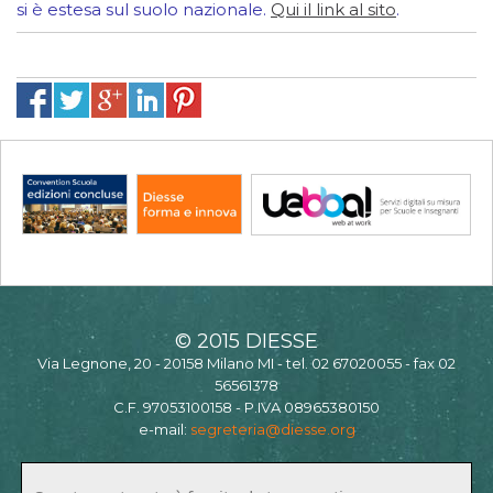
si è estesa sul suolo nazionale.
Qui il link al sito
.
© 2015 DIESSE
Via Legnone, 20 - 20158 Milano MI - tel. 02 67020055 - fax 02
56561378
C.F. 97053100158 - P.IVA 08965380150
e-mail:
segreteria@diesse.org