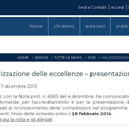
Sedi e Contatti
Accedi
home
chi siamo
area soci
pubbl
HOME
SERVIZI
TUTTE LE NEWS
2013
VALORIZZAZIO
rizzazione delle eccellenze – presentaz
 7 dicembre 2013
R, con la Nota prot. n. 6583 del 4 dicembre, ha comunicato
domande per l’accreditamento e per la presentazione de
ssati al riconoscimento delle competizioni nel programma
enti: l’invio delle richieste entro il
28 febbraio 2014
.
 qui la nota e gli allegati