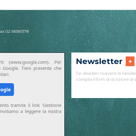
 fax 02 56561378
Newsletter
ti (www.google.com). Per
di Google. Tieni presente che
Se desideri ricevere la newsle
tari.
compila il form di iscrizione al s
oogle
nto tramite il link 'Gestione
invitiamo a leggere la nostra