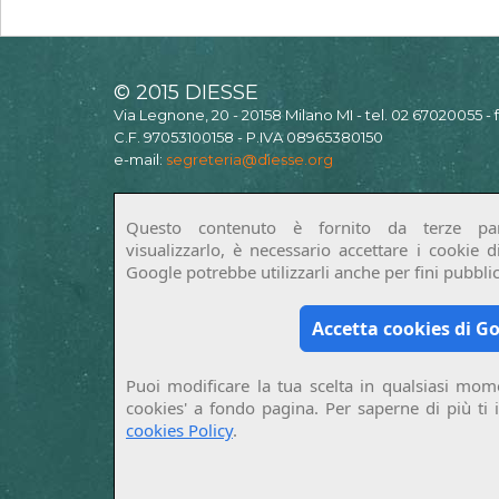
© 2015 DIESSE
Via Legnone, 20 - 20158 Milano MI - tel. 02 67020055 -
C.F. 97053100158 - P.IVA 08965380150
e-mail:
segreteria@diesse.org
Questo contenuto è fornito da terze par
visualizzarlo, è necessario accettare i cookie 
Google potrebbe utilizzarli anche per fini pubblici
Accetta cookies di G
Puoi modificare la tua scelta in qualsiasi mome
cookies' a fondo pagina. Per saperne di più ti 
cookies Policy
.