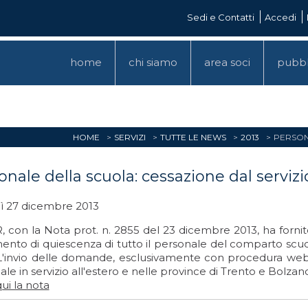
Sedi e Contatti
Accedi
home
chi siamo
area soci
pubbl
HOME
SERVIZI
TUTTE LE NEWS
2013
PERSON
onale della scuola: cessazione dal servizi
ì 27 dicembre 2013
, con la Nota prot. n. 2855 del 23 dicembre 2013, ha fornito 
ento di quiescenza di tutto il personale del comparto scuol
L'invio delle domande, esclusivamente con procedura web 
le in servizio all'estero e nelle province di Trento e Bolzan
ui la nota