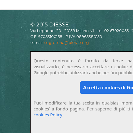
© 2015 DIESSE
Via Legnone, 20 - 20158 Milano MI - tel. 02 67020055 -
C.F. 97053100158 - P.IVA 08965380150
e-mail:
segreteria@diesse.org
Questo contenuto è fornito da terze par
visualizzarlo, è necessario accettare i cookie 
Google potrebbe utilizzarli anche per fini pubblici
Accetta cookies di G
Puoi modificare la tua scelta in qualsiasi mome
cookies' a fondo pagina. Per saperne di più ti 
cookies Policy
.