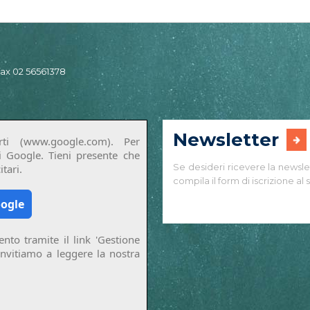
 fax 02 56561378
Newsletter
ti (www.google.com). Per
di Google. Tieni presente che
Se desideri ricevere la newsle
tari.
compila il form di iscrizione al s
oogle
nto tramite il link 'Gestione
invitiamo a leggere la nostra