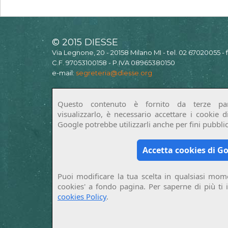
© 2015 DIESSE
Via Legnone, 20 - 20158 Milano MI - tel. 02 67020055 -
C.F. 97053100158 - P.IVA 08965380150
e-mail:
segreteria@diesse.org
Questo contenuto è fornito da terze par
visualizzarlo, è necessario accettare i cookie 
Google potrebbe utilizzarli anche per fini pubblici
Accetta cookies di G
Puoi modificare la tua scelta in qualsiasi mome
cookies' a fondo pagina. Per saperne di più ti 
cookies Policy
.