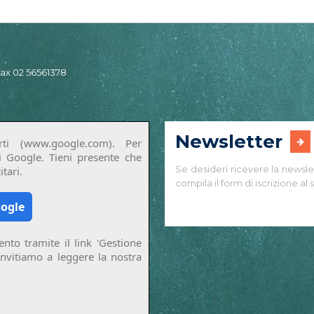
 fax 02 56561378
Newsletter
ti (www.google.com). Per
di Google. Tieni presente che
Se desideri ricevere la newsle
tari.
compila il form di iscrizione al s
oogle
nto tramite il link 'Gestione
invitiamo a leggere la nostra