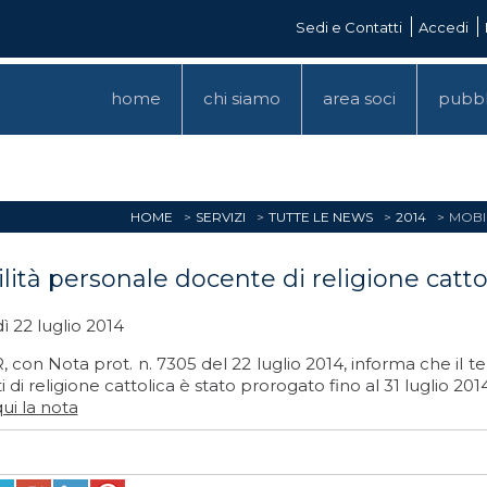
Sedi e Contatti
Accedi
home
chi siamo
area soci
pubbl
HOME
SERVIZI
TUTTE LE NEWS
2014
MOBI
lità personale docente di religione catto
 22 luglio 2014
, con Nota prot. n. 7305 del 22 luglio 2014, informa che il
 di religione cattolica è stato prorogato fino al 31 luglio 2014
ui la nota