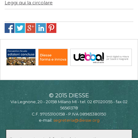
Leggi qui la circolare
© 2015 DIESSE
Via Legnone, 20 - 20158 Milano MI - tel. 02 67020055 - fax 02
56561378
C.F. 97053100158 - P.IVA 08965380150
e-mail:
segreteria@diesse.org