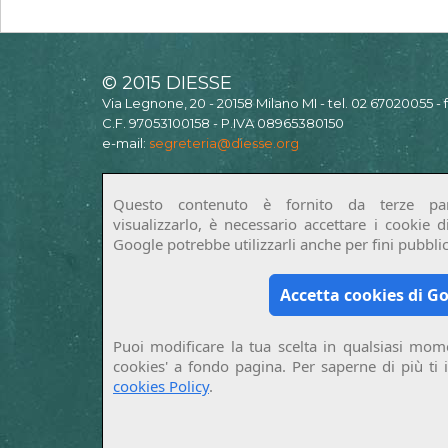
© 2015 DIESSE
Via Legnone, 20 - 20158 Milano MI - tel. 02 67020055 -
C.F. 97053100158 - P.IVA 08965380150
e-mail:
segreteria@diesse.org
Questo contenuto è fornito da terze par
visualizzarlo, è necessario accettare i cookie 
Google potrebbe utilizzarli anche per fini pubblici
Accetta cookies di G
Puoi modificare la tua scelta in qualsiasi mome
cookies' a fondo pagina. Per saperne di più ti 
cookies Policy
.