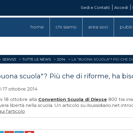
Sedi e Contatti
Accedi
home
chi siamo
area soci
pubbl
SERVIZI
TUTTE LE NEWS
2014
LA "BUONA SCUOLA"? PIÙ CHE DI
buona scuola"? Più che di riforme, ha biso
ì 17 ottobre 2014
 18 ottobre alla
Convention Scuola di Diesse
800 tra ins
vera libertà nella scuola. Un articolo su ilsussidiario.net intr
ui l'articolo