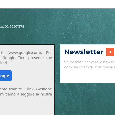
 fax 02 56561378
Newsletter
ti (www.google.com). Per
di Google. Tieni presente che
Se desideri ricevere la newsle
tari.
compila il form di iscrizione al s
oogle
nto tramite il link 'Gestione
invitiamo a leggere la nostra