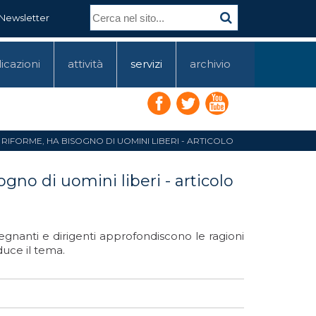
Newsletter
icazioni
attività
servizi
archivio
 RIFORME, HA BISOGNO DI UOMINI LIBERI - ARTICOLO
gno di uomini liberi - articolo
egnanti e dirigenti approfondiscono le ragioni
oduce il tema.