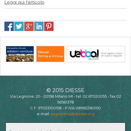
Leggi qui l'articolo
© 2015 DIESSE
Via Legnone, 20 - 20158 Milano MI - tel. 02 67020055 - fax 02
56561378
C.F. 97053100158 - P.IVA 08965380150
e-mail:
segreteria@diesse.org