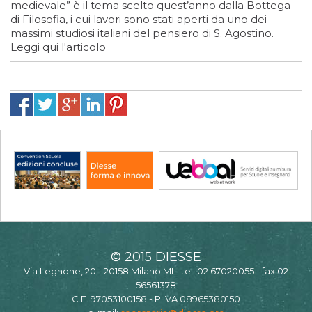
medievale” è il tema scelto quest’anno dalla Bottega
di Filosofia, i cui lavori sono stati aperti da uno dei
massimi studiosi italiani del pensiero di S. Agostino.
Leggi qui l'articolo
© 2015 DIESSE
Via Legnone, 20 - 20158 Milano MI - tel. 02 67020055 - fax 02
56561378
C.F. 97053100158 - P.IVA 08965380150