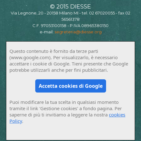
© 2015 DIESSE
Via Legnone, 20 - 20158 Milano MI - tel. 02 67020055 - fax 02
56561378
C.F. 97053100158 - P.IVA 08965380150
e-mail:
segreteria@diesse.org
Questo contenuto è fornito da terze parti
(www.google.com). Per visualizzarlo, è necessario
accettare i cookie di Google. Tieni presente che Google
potrebbe utilizzarli anche per fini pubblicitari.
Accetta cookies di Google
Puoi modificare la tua scelta in qualsiasi momento
tramite il link 'Gestione cookies' a fondo pagina. Per
saperne di più ti invitiamo a leggere la nostra
cookies
Policy
.