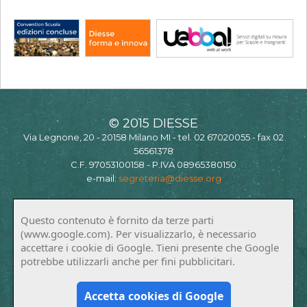
© 2015 DIESSE
Via Legnone, 20 - 20158 Milano MI - tel. 02 67020055 - fax 02
56561378
C.F. 97053100158 - P.IVA 08965380150
e-mail:
segreteria@diesse.org
Questo contenuto è fornito da terze parti
(www.google.com). Per visualizzarlo, è necessario
accettare i cookie di Google. Tieni presente che Google
potrebbe utilizzarli anche per fini pubblicitari.
Accetta cookies di Google