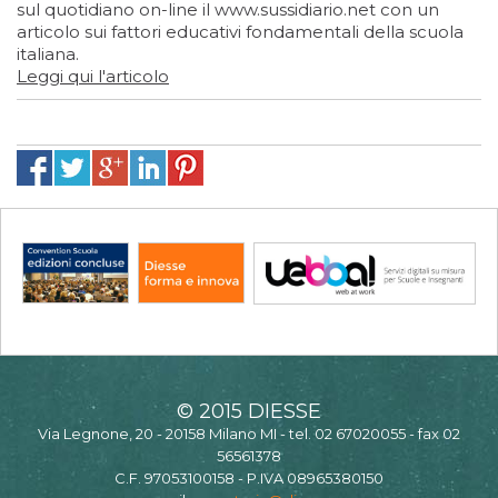
sul quotidiano on-line il www.sussidiario.net con un
articolo sui fattori educativi fondamentali della scuola
italiana.
Leggi qui l'articolo
© 2015 DIESSE
Via Legnone, 20 - 20158 Milano MI - tel. 02 67020055 - fax 02
56561378
C.F. 97053100158 - P.IVA 08965380150