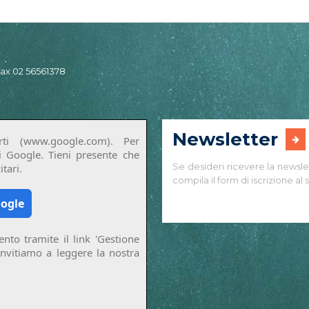
 fax 02 56561378
Newsletter
ti (www.google.com). Per
di Google. Tieni presente che
Se desideri ricevere la newsle
tari.
compila il form di iscrizione al s
oogle
nto tramite il link 'Gestione
invitiamo a leggere la nostra