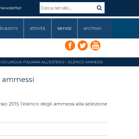
Newsletter
icazioni
attività
servizi
archivio
TI DI LINGUA ITALIANA ALL’ESTERO – ELENCO AMMESSI
nco ammessi
raio 2015 l’elenco degli ammessi alla selezione