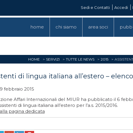
Sedi e Contatti
Accedi
home
chi siamo
area soci
pubbl
HOME
SERVIZI
TUTTE LE NEWS
2015
ASSISTEN
stenti di lingua italiana all’estero – ele
9 febbraio 2015
zione Affari lnternazionali del MIUR ha pubblicato il 6 febb
sistenti di lingua italiana all’estero per l’a.s. 2015/2016.
 alla pagina dedicata