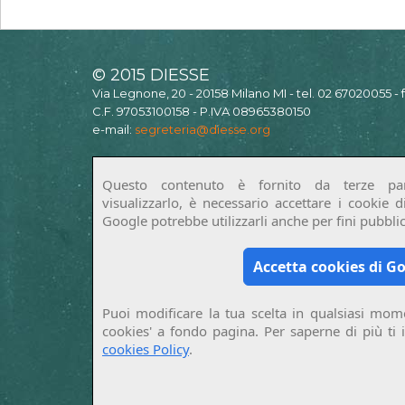
© 2015 DIESSE
Via Legnone, 20 - 20158 Milano MI - tel. 02 67020055 -
C.F. 97053100158 - P.IVA 08965380150
e-mail:
segreteria@diesse.org
Questo contenuto è fornito da terze par
visualizzarlo, è necessario accettare i cookie 
Google potrebbe utilizzarli anche per fini pubblici
Accetta cookies di G
Puoi modificare la tua scelta in qualsiasi mome
cookies' a fondo pagina. Per saperne di più ti 
cookies Policy
.