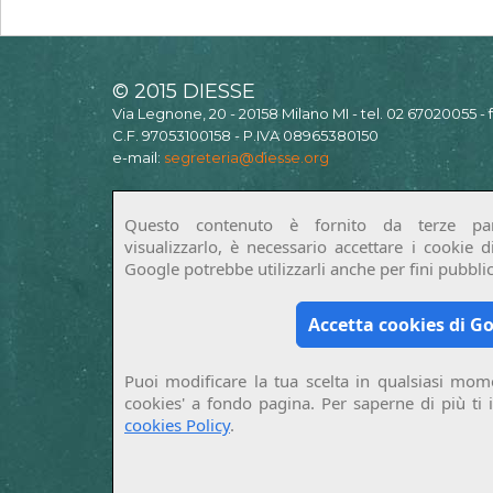
© 2015 DIESSE
Via Legnone, 20 - 20158 Milano MI - tel. 02 67020055 -
C.F. 97053100158 - P.IVA 08965380150
e-mail:
segreteria@diesse.org
Questo contenuto è fornito da terze par
visualizzarlo, è necessario accettare i cookie 
Google potrebbe utilizzarli anche per fini pubblici
Accetta cookies di G
Puoi modificare la tua scelta in qualsiasi mome
cookies' a fondo pagina. Per saperne di più ti 
cookies Policy
.