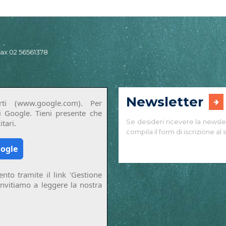
 fax 02 56561378
Newsletter
ti (www.google.com). Per
di Google. Tieni presente che
Se desideri ricevere la newsle
tari.
compila il form di iscrizione al s
oogle
nto tramite il link 'Gestione
invitiamo a leggere la nostra