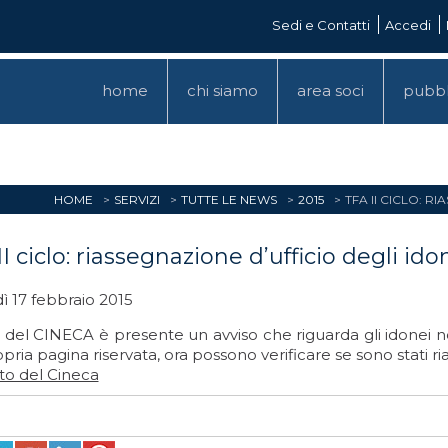
Sedi e Contatti
Accedi
home
chi siamo
area soci
pubbl
HOME
SERVIZI
TUTTE LE NEWS
2015
TFA II CICLO: 
II ciclo: riassegnazione d’ufficio degli i
ì 17 febbraio 2015
o del CINECA è presente un avviso che riguarda gli idonei n
opria pagina riservata, ora possono verificare se sono stati ria
sito del Cineca