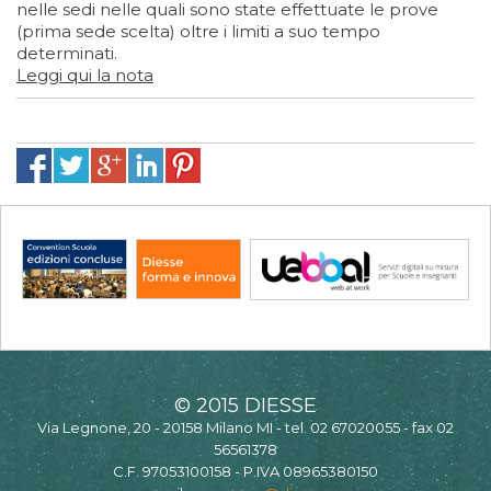
nelle sedi nelle quali sono state effettuate le prove
(prima sede scelta) oltre i limiti a suo tempo
determinati.
Leggi qui la nota
© 2015 DIESSE
Via Legnone, 20 - 20158 Milano MI - tel. 02 67020055 - fax 02
56561378
C.F. 97053100158 - P.IVA 08965380150