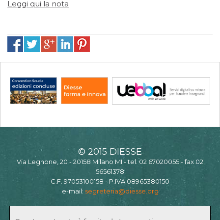
Leggi qui la nota
© 2015 DIESSE
Via Legnone, 20 - 20158 Milano MI - tel. 02 67020055 - fax 02
56561378
C.F. 97053100158 - P.IVA 08965380150
e-mail:
segreteria@diesse.org