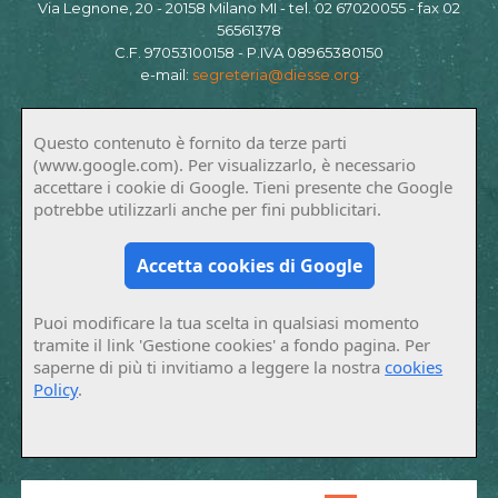
Via Legnone, 20 - 20158 Milano MI - tel. 02 67020055 - fax 02
56561378
C.F. 97053100158 - P.IVA 08965380150
e-mail:
segreteria@diesse.org
Questo contenuto è fornito da terze parti
(www.google.com). Per visualizzarlo, è necessario
accettare i cookie di Google. Tieni presente che Google
potrebbe utilizzarli anche per fini pubblicitari.
Accetta cookies di Google
Puoi modificare la tua scelta in qualsiasi momento
tramite il link 'Gestione cookies' a fondo pagina. Per
saperne di più ti invitiamo a leggere la nostra
cookies
Policy
.