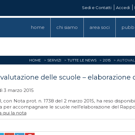
Sedi e Contatti
Accedi
home
chi siamo
area soci
pubbl
HOME
SERVIZI
TUTTE LE NEWS
2015
AUTOVAL
valutazione delle scuole – elaborazione 
ì 3 marzo 2015
, con Nota prot. n. 1738 del 2 marzo 2015, ha reso disponibil
da per accompagnare le scuole nell’elaborazione del Rappor
 qui la nota