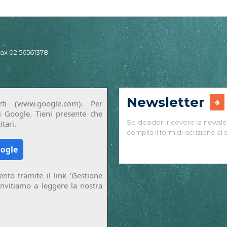
 fax 02 56561378
Newsletter
ti (www.google.com). Per
di Google. Tieni presente che
Se desideri ricevere la newsle
tari.
compila il form di iscrizione al s
oogle
nto tramite il link 'Gestione
invitiamo a leggere la nostra