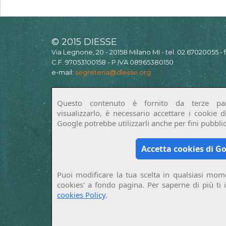
© 2015 DIESSE
Via Legnone, 20 - 20158 Milano MI - tel. 02 67020055 -
C.F. 97053100158 - P.IVA 08965380150
e-mail:
segreteria@diesse.org
Questo contenuto è fornito da terze par
visualizzarlo, è necessario accettare i cookie 
Google potrebbe utilizzarli anche per fini pubblici
Accetta cookies di G
Puoi modificare la tua scelta in qualsiasi mome
cookies' a fondo pagina. Per saperne di più ti 
cookies Policy
.