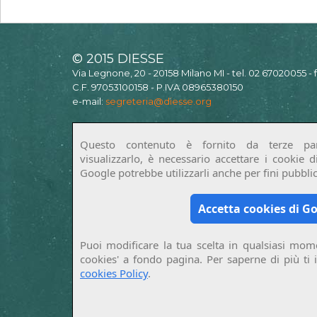
© 2015 DIESSE
Via Legnone, 20 - 20158 Milano MI - tel. 02 67020055 -
C.F. 97053100158 - P.IVA 08965380150
e-mail:
segreteria@diesse.org
Questo contenuto è fornito da terze par
visualizzarlo, è necessario accettare i cookie 
Google potrebbe utilizzarli anche per fini pubblici
Accetta cookies di G
Puoi modificare la tua scelta in qualsiasi mome
cookies' a fondo pagina. Per saperne di più ti 
cookies Policy
.