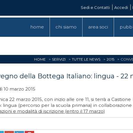
Sedi e Contatti
Accedi
home
chi siamo
area soci
pubbl
HOME
SERVIZI
TUTTE LE NEWS
2015
CONVE
egno della Bottega Italiano: lingua - 22
ì 10 marzo 2015
a 22 marzo 2015, con inizio alle ore 11, si terrà a Castion
o: lingua (percorso per la scuola primaria) in collaborazio
zioni e modalità di iscrizione (entro il 17 marzo)