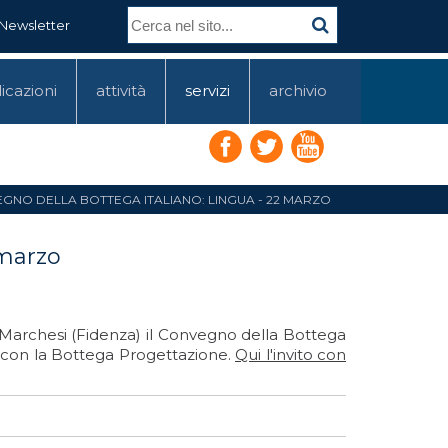
Newsletter
icazioni
attività
servizi
archivio
GNO DELLA BOTTEGA ITALIANO: LINGUA - 22 MARZO
 marzo
e Marchesi (Fidenza) il Convegno della Bottega
ne con la Bottega Progettazione.
Qui l'invito con