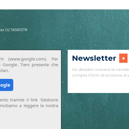
 fax 02 56561378
Newsletter
ti (www.google.com). Per
di Google. Tieni presente che
Se desideri ricevere la newsle
tari.
compila il form di iscrizione al s
oogle
nto tramite il link 'Gestione
invitiamo a leggere la nostra