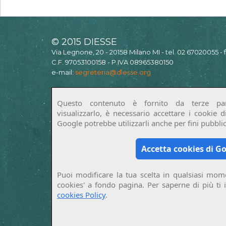
© 2015 DIESSE
Via Legnone, 20 - 20158 Milano MI - tel. 02 67020055 -
C.F. 97053100158 - P.IVA 08965380150
e-mail:
segreteria@diesse.org
Questo contenuto è fornito da terze par
visualizzarlo, è necessario accettare i cookie 
Google potrebbe utilizzarli anche per fini pubblici
Accetta cookies di G
Puoi modificare la tua scelta in qualsiasi mome
cookies' a fondo pagina. Per saperne di più ti 
cookies Policy
.