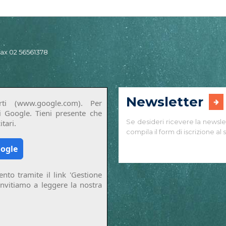
 fax 02 56561378
Newsletter
ti (www.google.com). Per
di Google. Tieni presente che
Se desideri ricevere la newsle
tari.
compila il form di iscrizione al s
oogle
nto tramite il link 'Gestione
invitiamo a leggere la nostra