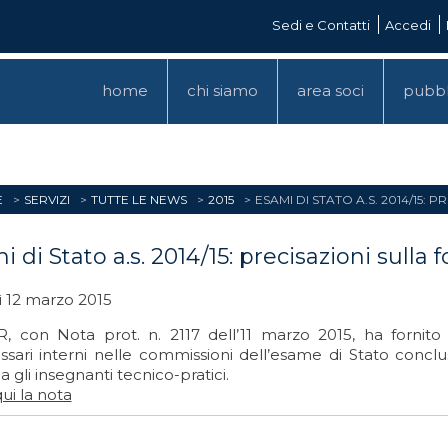
Sedi e Contatti
Accedi
home
chi siamo
area soci
pubbl
E
SERVIZI
TUTTE LE NEWS
2015
ESAMI DI STATO A.S. 2014/15
i di Stato a.s. 2014/15: precisazioni sull
ì 12 marzo 2015
R, con Nota prot. n. 2117 dell’11 marzo 2015, ha fornito 
ari interni nelle commissioni dell’esame di Stato conclusi
a gli insegnanti tecnico-pratici.
ui la nota