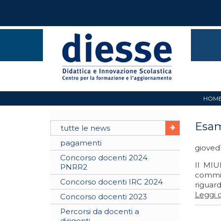
HOM
Esam
tutte le news
pagamenti
gioved
Concorso docenti 2024
Il MIU
PNRR2
commiss
Concorso docenti IRC 2024
riguard
Leggi q
Concorso docenti 2023
Percorsi da docenti a
dirigenti