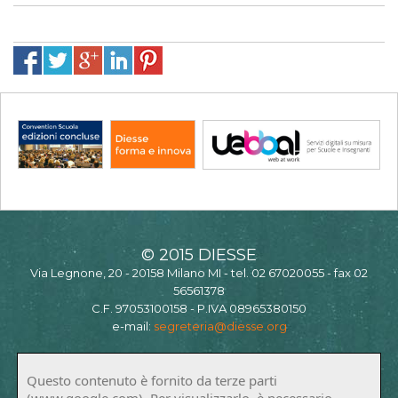
© 2015 DIESSE
Via Legnone, 20 - 20158 Milano MI - tel. 02 67020055 - fax 02
56561378
C.F. 97053100158 - P.IVA 08965380150
e-mail:
segreteria@diesse.org
Questo contenuto è fornito da terze parti
(www.google.com). Per visualizzarlo, è necessario