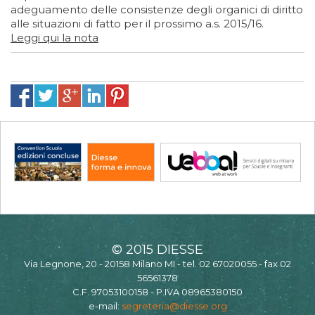
adeguamento delle consistenze degli organici di diritto
alle situazioni di fatto per il prossimo a.s. 2015/16.
Leggi qui la nota
© 2015 DIESSE
Via Legnone, 20 - 20158 Milano MI - tel. 02 67020055 - fax 02
56561378
C.F. 97053100158 - P.IVA 08965380150
e-mail:
segreteria@diesse.org