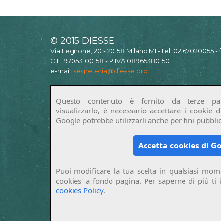
© 2015 DIESSE
Via Legnone, 20 - 20158 Milano MI - tel. 02 67020055 -
C.F. 97053100158 - P.IVA 08965380150
e-mail:
segreteria@diesse.org
Questo contenuto è fornito da terze par
visualizzarlo, è necessario accettare i cookie 
Google potrebbe utilizzarli anche per fini pubblici
Accetta cookies di G
Puoi modificare la tua scelta in qualsiasi mome
cookies' a fondo pagina. Per saperne di più ti 
cookies Policy
.