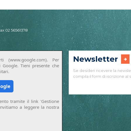
 fax 02 56561378
Newsletter
ti (www.google.com). Per
di Google. Tieni presente che
Se desideri ricevere la newsle
tari.
compila il form di iscrizione al s
oogle
nto tramite il link 'Gestione
invitiamo a leggere la nostra