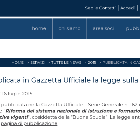
Sedi e Contatti
Accedi
home
chi siamo
area soci
pubbl
HOME
SERVIZI
TUTTE LE NEWS
2015
PUBBLICATA IN GA
licata in Gazzetta Ufficiale la legge sull
 16 luglio 2015
 pubblicata nella Gazzetta Ufficiale – Serie Generale n. 162 de
e “
Riforma del sistema nazionale di istruzione e formazion
tive vigenti
”, cosiddetta della “Buona Scuola”. La legge entra 
a pagina di pubblicazione