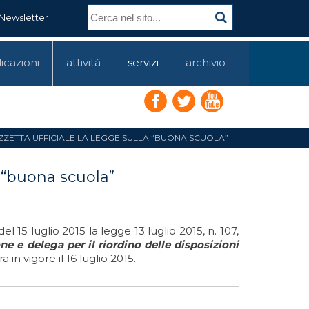
Newsletter
icazioni
attività
servizi
archivio
ZZETTA UFFICIALE LA LEGGE SULLA “BUONA SCUOLA”
a “buona scuola”
l 15 luglio 2015 la legge 13 luglio 2015, n. 107,
e e delega per il riordino delle disposizioni
in vigore il 16 luglio 2015.