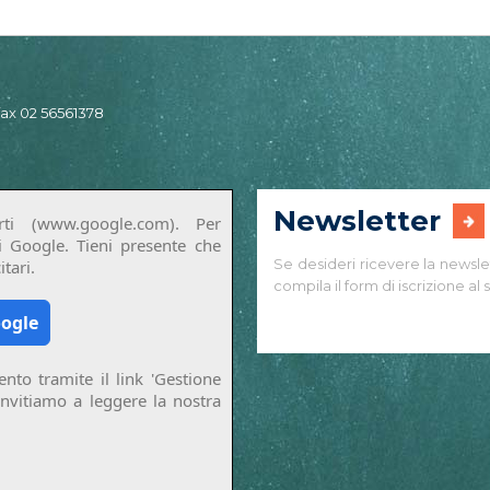
 fax 02 56561378
Newsletter
ti (www.google.com). Per
di Google. Tieni presente che
Se desideri ricevere la newsle
tari.
compila il form di iscrizione al s
oogle
nto tramite il link 'Gestione
invitiamo a leggere la nostra