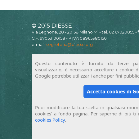
© 2015 DIESSE
Via Legnone, 20 - 20158 Milano MI - tel. 02 67020055 -
C.F. 97053100158 - P.IVA 08965380150
e-mail:
segreteria@diesse.org
Questo contenuto è fornito da terze par
visualizzarlo, è necessario accettare i cookie 
Google potrebbe utilizzarli anche per fini pubblici
Accetta cookies di G
Puoi modificare la tua scelta in qualsiasi mome
cookies' a fondo pagina. Per saperne di più ti 
cookies Policy
.