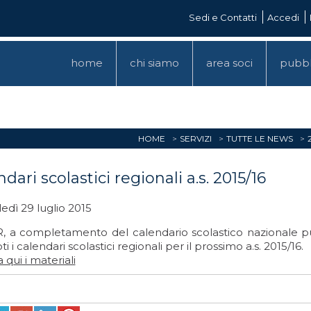
Sedi e Contatti
Accedi
home
chi siamo
area soci
pubbl
HOME
SERVIZI
TUTTE LE NEWS
dari scolastici regionali a.s. 2015/16
edì 29 luglio 2015
R, a completamento del calendario scolastico nazionale pu
ti i calendari scolastici regionali per il prossimo a.s. 2015/16.
 qui i materiali