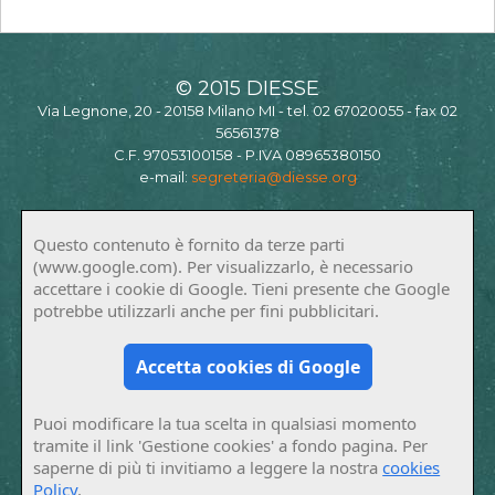
© 2015 DIESSE
Via Legnone, 20 - 20158 Milano MI - tel. 02 67020055 - fax 02
56561378
C.F. 97053100158 - P.IVA 08965380150
e-mail:
segreteria@diesse.org
Questo contenuto è fornito da terze parti
(www.google.com). Per visualizzarlo, è necessario
accettare i cookie di Google. Tieni presente che Google
potrebbe utilizzarli anche per fini pubblicitari.
Accetta cookies di Google
Puoi modificare la tua scelta in qualsiasi momento
tramite il link 'Gestione cookies' a fondo pagina. Per
saperne di più ti invitiamo a leggere la nostra
cookies
Policy
.