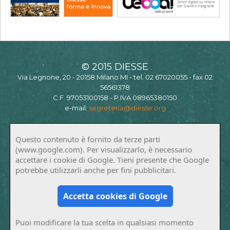
© 2015 DIESSE
Via Legnone, 20 - 20158 Milano MI - tel. 02 67020055 - fax 02
56561378
C.F. 97053100158 - P.IVA 08965380150
e-mail:
segreteria@diesse.org
Questo contenuto è fornito da terze parti
(www.google.com). Per visualizzarlo, è necessario
accettare i cookie di Google. Tieni presente che Google
potrebbe utilizzarli anche per fini pubblicitari.
Accetta cookies di Google
Puoi modificare la tua scelta in qualsiasi momento