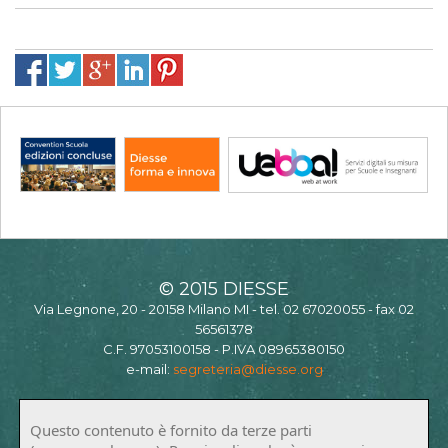
© 2015 DIESSE
Via Legnone, 20 - 20158 Milano MI - tel. 02 67020055 - fax 02
56561378
C.F. 97053100158 - P.IVA 08965380150
e-mail:
segreteria@diesse.org
Questo contenuto è fornito da terze parti