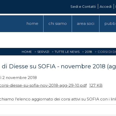
Sedi e Contatti
Accedi
home
chi siamo
area soci
pubbl
HOME
SERVIZI
TUTTE LE NEWS
2018
CORSI DI 
i di Diesse su SOFIA - novembre 2018 (
ì 2 novembre 2018
corsi-diesse-su-sofia-nov-2018-agg-29-10.pdf
127 KB
hiamo l'elenco aggiornato dei corsi attivi su SOFIA con i link 