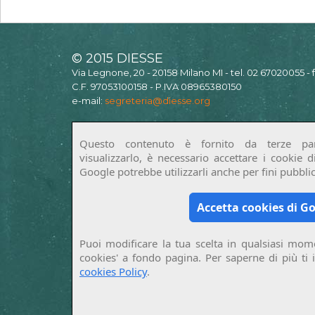
© 2015 DIESSE
Via Legnone, 20 - 20158 Milano MI - tel. 02 67020055 -
C.F. 97053100158 - P.IVA 08965380150
e-mail:
segreteria@diesse.org
Questo contenuto è fornito da terze par
visualizzarlo, è necessario accettare i cookie 
Google potrebbe utilizzarli anche per fini pubblici
Accetta cookies di G
Puoi modificare la tua scelta in qualsiasi mome
cookies' a fondo pagina. Per saperne di più ti 
cookies Policy
.