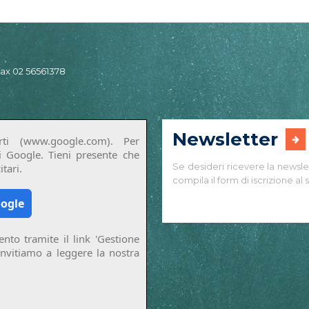
 fax 02 56561378
Newsletter
ti (www.google.com). Per
di Google. Tieni presente che
Se desideri ricevere la newsle
tari.
compila il form di iscrizione al s
oogle
nto tramite il link 'Gestione
invitiamo a leggere la nostra