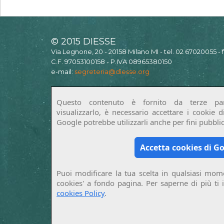
© 2015 DIESSE
Via Legnone, 20 - 20158 Milano MI - tel. 02 67020055 -
C.F. 97053100158 - P.IVA 08965380150
e-mail:
segreteria@diesse.org
Questo contenuto è fornito da terze par
visualizzarlo, è necessario accettare i cookie 
Google potrebbe utilizzarli anche per fini pubblici
Accetta cookies di G
Puoi modificare la tua scelta in qualsiasi mome
cookies' a fondo pagina. Per saperne di più ti 
cookies Policy
.