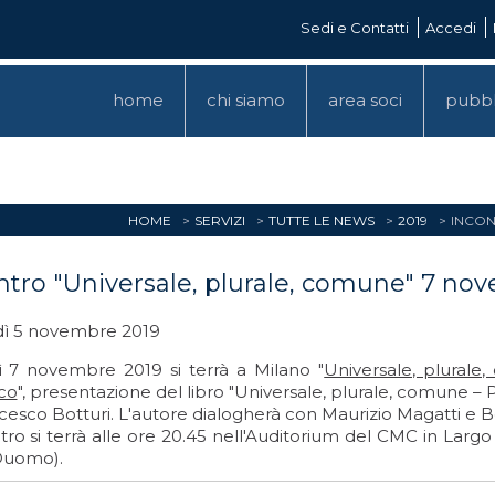
Sedi e Contatti
Accedi
home
chi siamo
area soci
pubbl
HOME
SERVIZI
TUTTE LE NEWS
2019
INCON
ntro "Universale, plurale, comune" 7 no
ì 5 novembre 2019
ì 7 novembre 2019 si terrà a Milano "
Universale, plurale,
co
", presentazione del libro "Universale, plurale, comune – Pe
cesco Botturi. L'autore dialogherà con Maurizio Magatti e 
tro si terrà alle ore 20.45 nell'Auditorium del CMC in Largo
uomo).