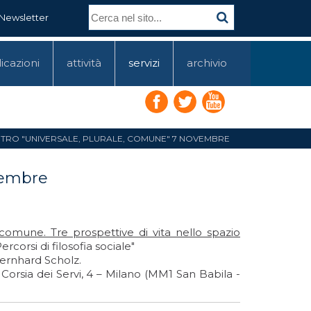
Newsletter
icazioni
attività
servizi
archivio
TRO "UNIVERSALE, PLURALE, COMUNE" 7 NOVEMBRE
vembre
 comune. Tre prospettive di vita nello spazio
rcorsi di filosofia sociale"
Bernhard Scholz.
 Corsia dei Servi, 4 – Milano (MM1 San Babila -