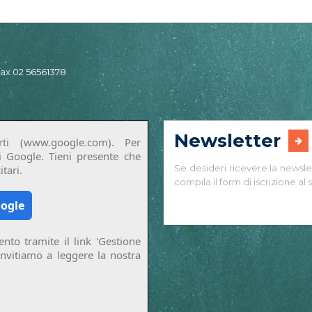
 fax 02 56561378
Newsletter
ti (www.google.com). Per
di Google. Tieni presente che
Se desideri ricevere la newsle
tari.
compila il form di iscrizione al s
oogle
nto tramite il link 'Gestione
invitiamo a leggere la nostra