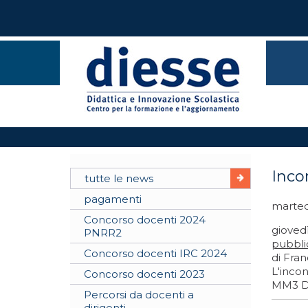
Inco
tutte le news
pagamenti
marted
Concorso docenti 2024
gioved
PNRR2
pubbli
Concorso docenti IRC 2024
di Fran
L'incon
Concorso docenti 2023
MM3 D
Percorsi da docenti a
dirigenti