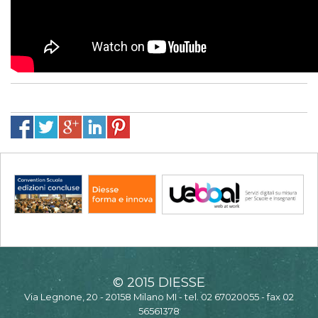
© 2015 DIESSE
Via Legnone, 20 - 20158 Milano MI - tel. 02 67020055 - fax 02
56561378