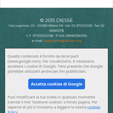
© 2015 DIESSE
Via Legnone, 20 - 20158 Milano MI - tel. 02 67020055 - fax 02
56561378
C.F. 97053100158 - P.IVA 08965380150
e-mail:
segreteria@diesse.org
Questo contenuto è fornito da terze parti
(www.google.com). Per visualizzarlo, è necessario
accettare i cookie di Google. Tieni presente che Google
potrebbe utilizzarli anche per fini pubblicitari.
Accetta cookies di Google
Puoi modificare la tua scelta in qualsiasi momento
tramite il link 'Gestione cookies' a fondo pagina. Per
saperne di più ti invitiamo a leggere la nostra
cookies
Policy
.