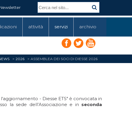
Newsletter
icazioni
attività
servizi
archivio
 NEWS
2026
ASSEMBLEA DEI SOCI DI DIESSE 2026
e l'aggiornamento - Diesse ETS" è convocata in
sso la sede dell’Associazione e in
seconda