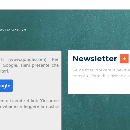
 fax 02 56561378
Newsletter
ti (www.google.com). Per
di Google. Tieni presente che
Se desideri ricevere la newsle
tari.
compila il form di iscrizione al s
oogle
nto tramite il link 'Gestione
invitiamo a leggere la nostra