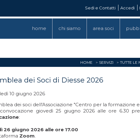
Sedi e Contatti
Accedi
home
chi siamo
area soci
pubbl
HOME
SERVIZI
TUTTE LE
mblea dei Soci di Diesse 2026
edì 10 giugno 2026
blea dei soci dell'Associazione "Centro per la formazione 
convocazione giovedì 25 giugno 2026 alle ore 6.30 pre
cazione
:
ì 26 giugno 2026 alle ore 17.00
ttaforma
Zoom
.