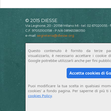
© 2015 DIESSE
Via Legnone, 20 - 20158 Milano MI - tel. 02 67020055 -
C.F. 97053100158 - P.IVA 08965380150
e-mail:
segreteria@diesse.org
Questo contenuto è fornito da terze par
visualizzarlo, è necessario accettare i cookie 
Google potrebbe utilizzarli anche per fini pubblici
Accetta cookies di G
Puoi modificare la tua scelta in qualsiasi mome
cookies' a fondo pagina. Per saperne di più ti 
cookies Policy
.