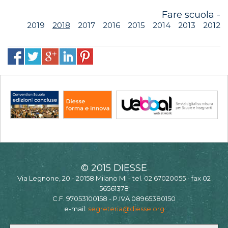
Fare scuola -
2019
2018
2017
2016
2015
2014
2013
2012
© 2015 DIESSE
Via Legnone, 20 - 20158 Milano MI - tel. 02 67020055 - fax 02
56561378
C.F. 97053100158 - P.IVA 08965380150
e-mail:
segreteria@diesse.org