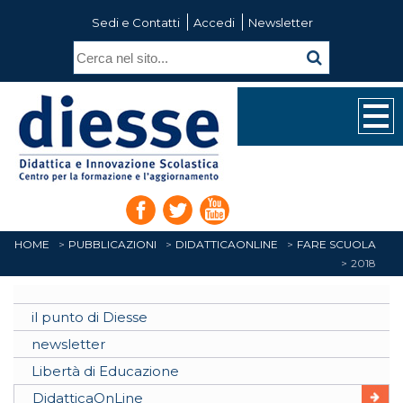
Sedi e Contatti
Accedi
Newsletter
HOME
PUBBLICAZIONI
DIDATTICAONLINE
FARE SCUOLA
2018
il punto di Diesse
newsletter
Libertà di Educazione
DidatticaOnLine